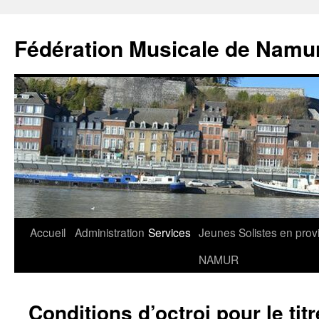
Aller
au
Fédération Musicale de Namu
contenu
Accueil
Administration
Services
Jeunes Solistes en prov
NAMUR
Conditions d’octroi pour le tit