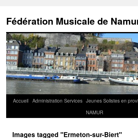
Aller
au
Fédération Musicale de Namu
contenu
Accueil
Administration
Services
Jeunes Solistes en prov
NAMUR
Images tagged "Ermeton-sur-Biert"